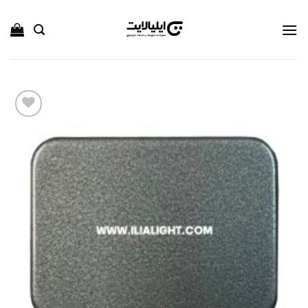
Ski
t
conten
افزودن
به
علاقه
مندی
ها