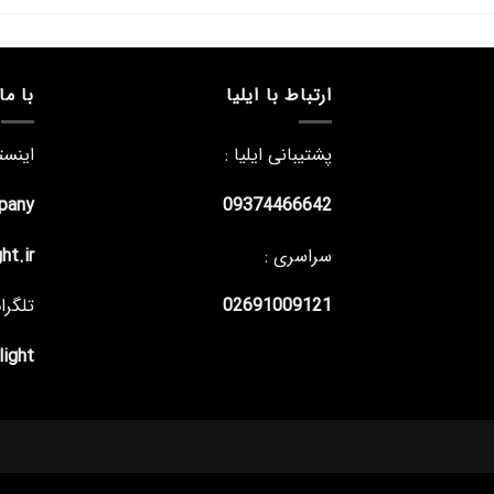
ارتباط با ایلیا
با ما
پشتیبانی ایلیا :
اینستا
mpany
09374466642
سراسری :
ght.ir
02691009121
تلگرام
alight