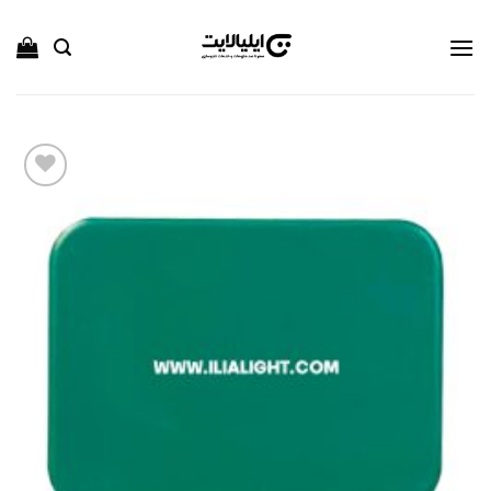
Ski
t
conten
افزودن
به
علاقه
مندی
ها