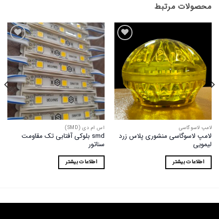
محصولات مرتبط
افزودن
افزودن
به
به
علاقه
علاقه
مندی
مندی
ها
ها
لامپ لاسوگاسی
اس ام دی (SMD)
لامپ لاسوگاسی منشوری پلاس زرد
smd بلوکی آفتابی تک مقاومت
لیمویی
سناتور
اطلاعات بیشتر
اطلاعات بیشتر