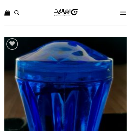
Ski
t
conten
افزودن
به
علاقه
مندی
ها