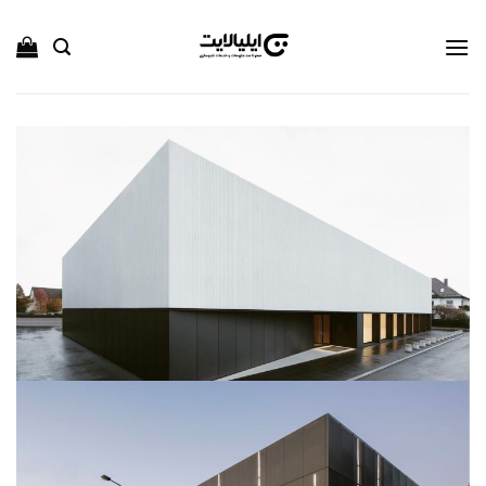
Ski
t
conten